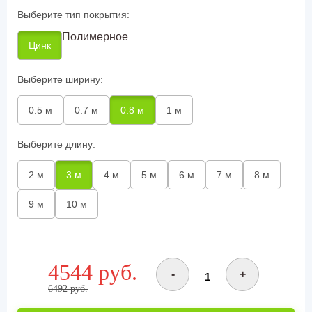
Выберите тип покрытия:
Полимерное
Цинк
Выберите ширину:
0.5 м
0.7 м
0.8 м
1 м
Выберите длину:
2 м
3 м
4 м
5 м
6 м
7 м
8 м
9 м
10 м
4544 руб.
-
+
6492 руб.