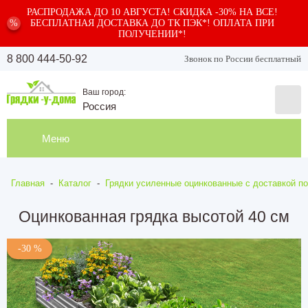
РАСПРОДАЖА ДО 10 АВГУСТА! СКИДКА -30% НА ВСЕ!
%
БЕСПЛАТНАЯ ДОСТАВКА ДО ТК ПЭК*! ОПЛАТА ПРИ
ПОЛУЧЕНИИ*!
8 800 444-50-92
Звонок по России бесплатный
Ваш город:
Россия
Меню
Главная
-
Каталог
-
Грядки усиленные оцинкованные с доставкой по
Оцинкованная грядка высотой 40 см
-30 %