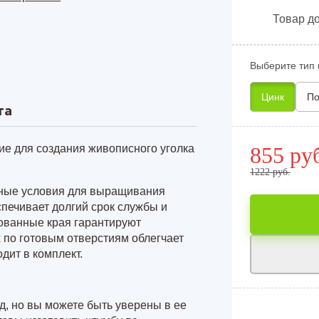
лицу 8 м
Товар до
лицу 4 м
Выберите тип 
лицу 6 м
Цинк
По
лицу 8 м
та
е для создания живописного уголка
855 ру
1222 руб.
ьные условия для выращивания
печивает долгий срок службы и
ованные края гарантируют
х по готовым отверстиям облегчает
дит в комплект.
д, но вы можете быть уверены в ее