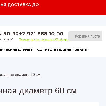
ТНАЯ ДОСТАВКА ДО
4-50-92
+7 921 688 10 00
Корзина пуста
есплатный
Позвонить или написать в WhatsApp
ЛИЧЕСКИЕ КЛУМБЫ
СОПУТСТВУЮЩИЕ ТОВАРЫ
бы оцинкованные с доставкой по всей
Компостер оцинкованный 930 л
Клумба трехъярусн
Клумба трехъярусн
ии
оцинкованная
полимерным покры
ованная диаметр 60 см
бы с полимерным покрытием с
Клумба трехъярусн
Клумба трехъярусн
авкой по всей россии
оцинкованная
с полимерным пок
нная диаметр 60 см
Клумба четырехъя
Клумба четырехъя
прямоугольная оци
прямоугольная с 
Клумба четырехъяр
Клумба четырехъяр