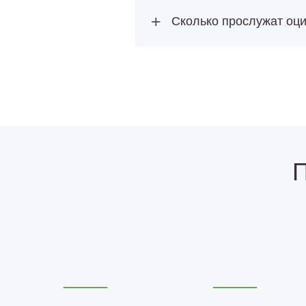
+
Сколько прослужат оц
П