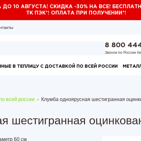
ДО 10 АВГУСТА! СКИДКА -30% НА ВСЕ! БЕСПЛА
ТК ПЭК*! ОПЛАТА ПРИ ПОЛУЧЕНИИ*!
нтакты
8 800 44
Звонок по России б
НЫЕ В ТЕПЛИЦУ С ДОСТАВКОЙ ПО ВСЕЙ РОССИИ
МЕТАЛ
цу 4 м
анная грядка высотой 15 см
с полимерным покрытием высотой 15
Клум
росс
цу 6 м
анная грядка высотой 20 см
по всей россии
-
Клумба одноярусная шестигранная оцинк
с полимерным покрытием высотой 20
Клум
дост
цу 8 м
анная грядка высотой 30 см
я шестигранная оцинкова
с полимерным покрытием высотой 30
лицу 4 м
анная грядка высотой 40 см
лицу 6 м
с полимерным покрытием высотой 40