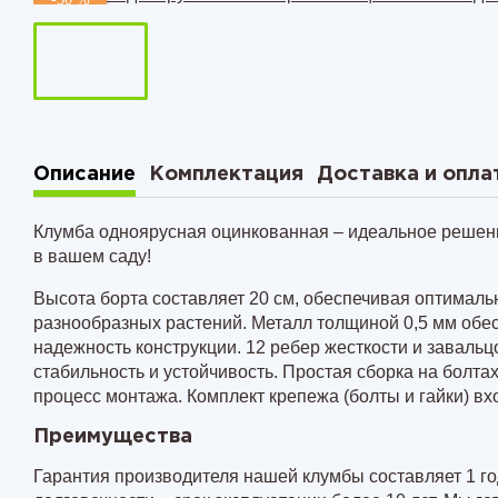
см
Комплект из 2-х грядок в теп
Комплект из 3-х грядок в теп
Комплект из 3-х грядок в теп
Комплект из 3-х грядок в теп
Описание
Комплектация
Доставка и опла
Клумба одноярусная оцинкованная – идеальное решени
в вашем саду!
Высота борта составляет
20 см
, обеспечивая оптимал
разнообразных растений. Металл толщиной
0,5 мм
обес
надежность конструкции.
12 ребер
жесткости и завальц
стабильность и устойчивость. Простая сборка на болта
процесс монтажа. Комплект крепежа (болты и гайки) вхо
Преимущества
Гарантия производителя нашей клумбы составляет 1 го