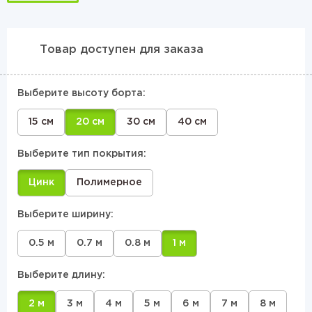
Товар доступен для заказа
Выберите высоту борта:
15 см
20 см
30 см
40 см
Выберите тип покрытия:
Цинк
Полимерное
Выберите ширину:
0.5 м
0.7 м
0.8 м
1 м
Выберите длину:
2 м
3 м
4 м
5 м
6 м
7 м
8 м