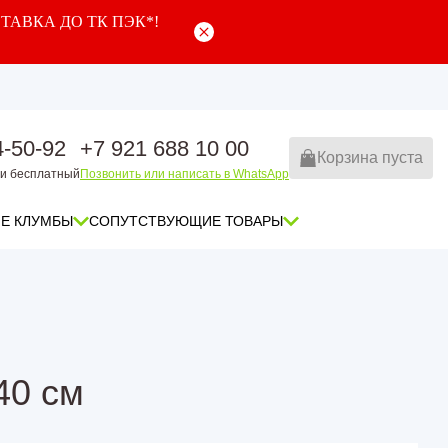
ТАВКА ДО ТК ПЭК*!
4-50-92
+7 921 688 10 00
Корзина пуста
ии бесплатный
Позвонить или написать в WhatsApp
Е КЛУМБЫ
СОПУТСТВУЮЩИЕ ТОВАРЫ
кованные с доставкой по всей
Компостер оцинкованный 930 л
Клумба трехъярусная шест
Клумба трехъярусная шест
оцинкованная
полимерным покрытием
лимерным покрытием с
Клумба трехъярусная пира
Клумба трехъярусная пира
 всей россии
оцинкованная
с полимерным покрытием
40 см
Клумба четырехъярусная 
Клумба четырехъярусная 
прямоугольная оцинкованн
прямоугольная с полимер