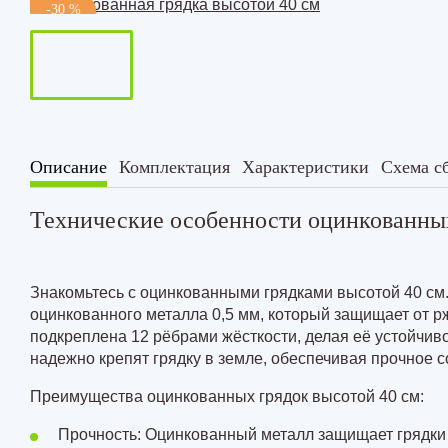
Грядка 
-30 %
см
Комплект из 2-х грядок в теплиц
Комплект из 3-х грядок в теплиц
Комплект из 3-х грядок в теплиц
Комплект из 3-х грядок в теплиц
Описание
Комплектация
Характеристики
Схема с
Технические особенности оцинкованных
Знакомьтесь с оцинкованными грядками высотой 40 см.
оцинкованного металла
0,5 мм
, который защищает от р
подкреплена
12 рёбрами
жёсткости, делая её устойчив
надежно крепят грядку в земле, обеспечивая прочное с
Преимущества оцинкованных грядок высотой 40 см:
Прочность: Оцинкованный металл защищает грядки 