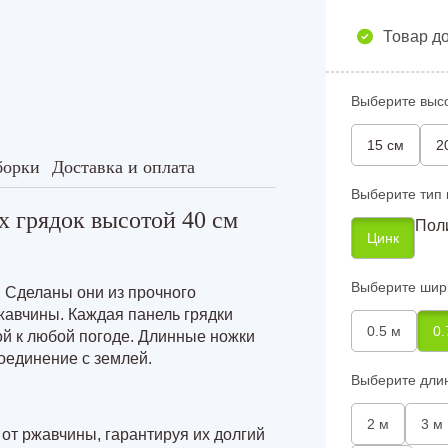
с полимерным покрытием высотой 40
у 8 м
Товар до
у 4 м
Выберите высо
у 6 м
15 см
2
у 8 м
борки
Доставка и оплата
Выберите тип 
 грядок высотой 40 см
Пол
Цинк
Выберите шир
 Сделаны они из прочного
жавчины. Каждая панель грядки
0.5 м
0.
ой к любой погоде. Длинные ножки
оединение с землей.
Выберите дли
2 м
3 м
от ржавчины, гарантируя их долгий