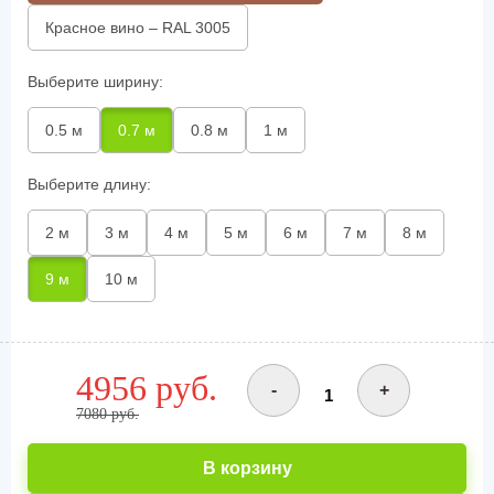
Красное вино – RAL 3005
Выберите ширину:
0.5 м
0.7 м
0.8 м
1 м
Выберите длину:
2 м
3 м
4 м
5 м
6 м
7 м
8 м
9 м
10 м
4956 руб.
-
+
7080 руб.
В корзину