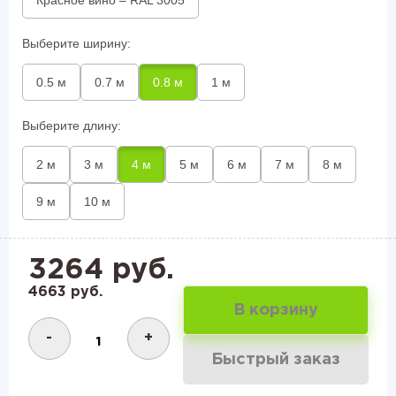
Выберите ширину:
0.5 м
0.7 м
0.8 м
1 м
Выберите длину:
2 м
3 м
4 м
5 м
6 м
7 м
8 м
9 м
10 м
3264 руб.
4663 руб.
В корзину
-
+
Быстрый заказ