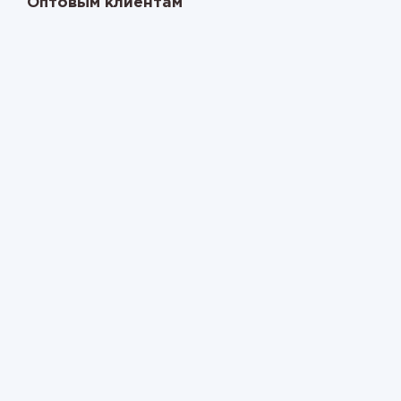
Оптовым клиентам
Наши работы
Схемы сборки грядок
Гарантия и возврат
8 800 444-50-92
+7 921 688 10 00
Написать в WhatsApp
E-mail:
gryadki-u-doma@mail.ru
Грядки у дома © 2026