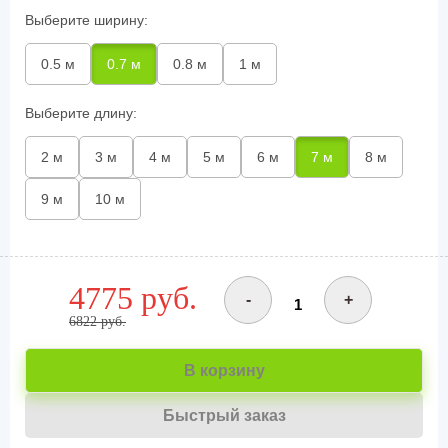
Выберите ширину:
0.5 м
0.7 м
0.8 м
1 м
Выберите длину:
2 м
3 м
4 м
5 м
6 м
7 м
8 м
9 м
10 м
4775 руб.
-
+
6822 руб.
В корзину
Быстрый заказ