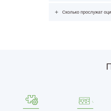
+
Сколько прослужат оц
П