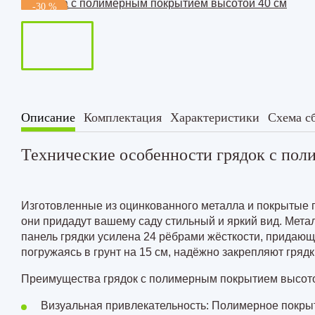
Грядка 
-30 %
см
Комплект из 2-х грядок в теплиц
Комплект из 3-х грядок в теплиц
Комплект из 3-х грядок в теплиц
Комплект из 3-х грядок в теплиц
Описание
Комплектация
Характеристики
Схема с
Технические особенности грядок с пол
Изготовленные из оцинкованного металла и покрытые по
они придадут вашему саду стильный и яркий вид. Мет
панель грядки усилена
24 рёбрами
жёсткости, придающ
погружаясь в грунт на
15 см
, надёжно закрепляют грядк
Преимущества грядок с полимерным покрытием высото
Визуальная привлекательность: Полимерное покрыти