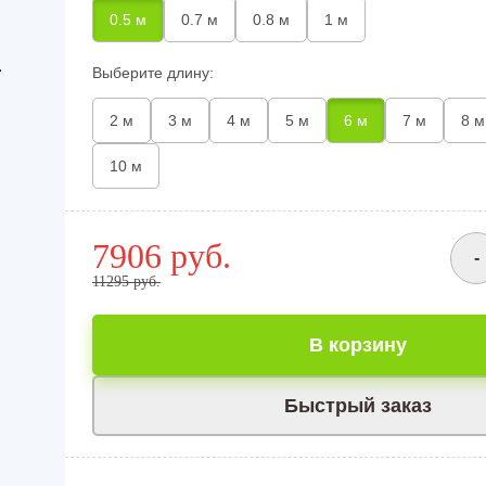
0.5 м
0.7 м
0.8 м
1 м
.
Выберите длину:
2 м
3 м
4 м
5 м
6 м
7 м
8 м
10 м
7906 руб.
-
11295 руб.
В корзину
Быстрый заказ