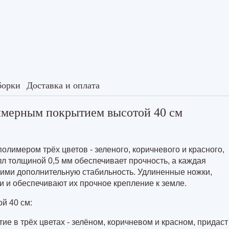
с полимерным покрытием высотой 40
у 8 м
у 4 м
у 6 м
у 8 м
борки
Доставка и оплата
имерным покрытием высотой 40 см
лимером трёх цветов - зеленого, коричневого и красного,
алл толщиной
0,5 мм
обеспечивает прочность, а каждая
ими дополнительную стабильность. Удлиненные ножки,
и и обеспечивают их прочное крепление к земле.
й 40 см:
е в трёх цветах - зелёном, коричневом и красном, придаст