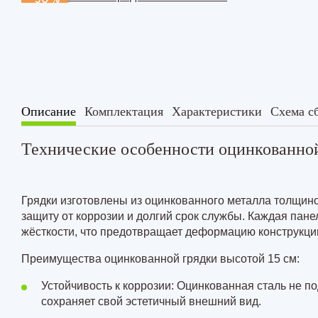
-30 %
см
Комплект из 2-х грядок в теплиц
Комплект из 3-х грядок в теплиц
Комплект из 3-х грядок в теплиц
Комплект из 3-х грядок в теплиц
Описание
Комплектация
Характеристики
Схема с
Технические особенности оцинкованной
Грядки изготовлены из оцинкованного металла толщин
защиту от коррозии и долгий срок службы. Каждая пане
жёсткости, что предотвращает деформацию конструкци
Преимущества оцинкованной грядки высотой 15 см:
Устойчивость к коррозии: Оцинкованная сталь не п
сохраняет свой эстетичный внешний вид.