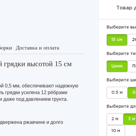
у 8 м
Товар 
у 4 м
Выберите вы
у 6 м
15 см
2
у 8 м
борки
Доставка и оплата
Выберите ти
 грядки высотой 15 см
Цинк
П
Выберите ши
ой 0,5 мм, обеспечивают надежную
ль грядки усилена 12 рёбрами
0.5 м
0
и даже под давлением грунта.
Выберите дл
2 м
3 м
одвержена ржавчине и долго
10 м