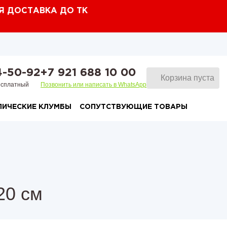
Я ДОСТАВКА ДО ТК
4-50-92
+7 921 688 10 00
Корзина пуста
есплатный
Позвонить или написать в WhatsApp
ЛИЧЕСКИЕ КЛУМБЫ
СОПУТСТВУЮЩИЕ ТОВАРЫ
бы оцинкованные с доставкой по всей
Компостер оцинкованный 930 л
Клумба трехъярусн
Клумба трехъярусн
ии
оцинкованная
полимерным покры
бы с полимерным покрытием с
Клумба трехъярусн
Клумба трехъярусн
авкой по всей россии
оцинкованная
с полимерным пок
20 см
Клумба четырехъя
Клумба четырехъя
прямоугольная оци
прямоугольная с 
Клумба четырехъяр
Клумба четырехъяр