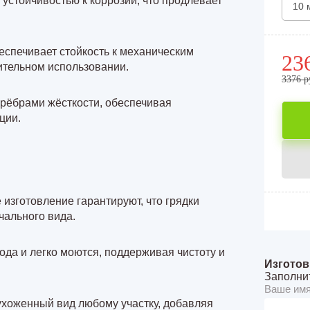
устойчивостью к коррозии, что продлевает
10 
еспечивает стойкость к механическим
23
ительном использовании.
3376 р
 рёбрами жёсткости
, обеспечивая
ции.
изготовление гарантируют, что грядки
чального вида.
ода и легко моются, поддерживая чистоту и
Изготов
Заполнит
Ваше имя
ухоженный вид любому участку, добавляя