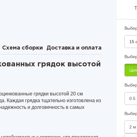
лицу 8 м
Т
лицу 4 м
Выбер
лицу 6 м
15 
лицу 8 м
Схема сборки
Доставка и оплата
Выбер
кованных грядок высотой
Цин
Выбер
оцинкованные грядки высотой 20 см
0.5
. Каждая грядка тщательно изготовлена из
 надежность и долговечность в самых
Выбер
2 м