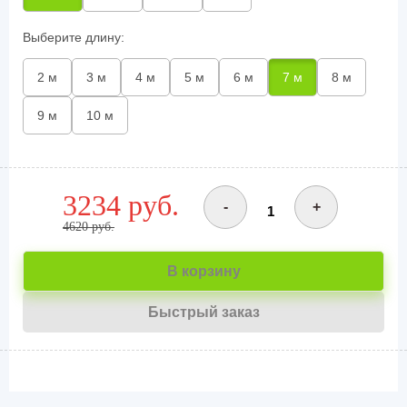
Выберите длину:
2 м
3 м
4 м
5 м
6 м
7 м
8 м
9 м
10 м
3234 руб.
-
+
4620 руб.
В корзину
Быстрый заказ